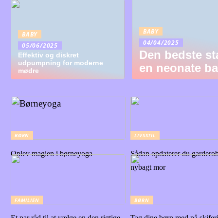
BABY
BABY
04/04/2025
05/06/2025
Den bedste st
Effektiv og diskret
udpumpning for moderne
en neonate b
mødre
BØRN
LIVSSTIL
Oplev magien i børneyoga
Sådan opdaterer du gardero
nybagt mor
FAMILIEN
BØRN
Et par råd til at vælge en den rigtige
Tag dine børn med på skifer