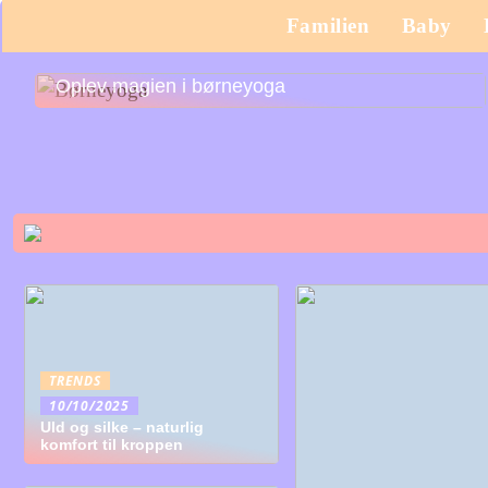
Familien
Baby
Oplev magien i børneyoga
TRENDS
10/10/2025
Uld og silke – naturlig
komfort til kroppen