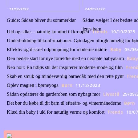
11/02/2022
24/01/2022
Guide: Sådan bliver du sommerklar
Sådan vælger I det bedste uds
jeres barn
Trends
10/10/2025
Uld og silke – naturlig komfort til kroppen
Underholdning til konfirmationer: Gør dagen uforglemmelig for bø
Baby
05/06
Effektiv og diskret udpumpning for moderne mødre
Bab
Den bedste start for nye forældre med en neonate babyalarm
Tren
Neo noir: En tidløs stil der inspirerer moderne mode og film
Tren
Skab en smuk og mindeværdig barnedåb med den rette pynt
Børn
11/12/2023
Oplev magien i børneyoga
Livsstil
29/09/
Sådan opdaterer du garderoben som nybagt mor
Børn
Det bør du købe til dit barn til efterårs- og vintermånederne
Trends
10/0
Klæd din baby i uld for naturlig varme og komfort