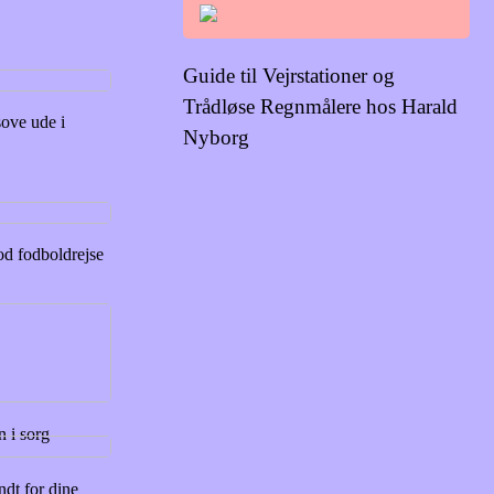
Guide til Vejrstationer og
Trådløse Regnmålere hos Harald
 sove ude i
Nyborg
od fodboldrejse
en i sorg
ndt for dine