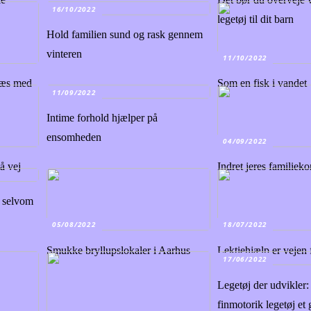
16/10/2022
legetøj til dit barn
Hold familien sund og rask gennem
vinteren
11/10/2022
 læs med
Som en fisk i vandet
11/09/2022
Intime forhold hjælper på
ensomheden
04/09/2022
på vej
Indret jeres familieko
, selvom
05/08/2022
18/07/2022
Smukke bryllupslokaler i Aarhus
Lektiehjælp er vejen
17/06/2022
Legetøj der udvikler:
finmotorik legetøj et g