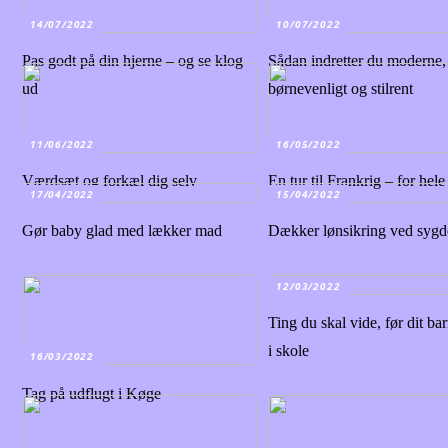
14/07/2022
10/07/2022
Pas godt på din hjerne – og se klog
Sådan indretter du moderne,
ud
børnevenligt og stilrent
11/06/2022
16/05/2022
Værdsæt og forkæl dig selv
En tur til Frankrig – for hele
17/04/2022
15/04/2022
Gør baby glad med lækker mad
Dækker lønsikring ved syg
12/03/2022
Ting du skal vide, før dit bar
i skole
16/03/2022
Tag på udflugt i Køge