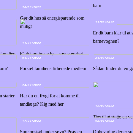
barn
20/06/2022
Gør dit hus så energisparende som
11/05/2022
muligt
Er dit barn klar til at
barnevognen?
11/05/2022
 familien
Få det optimale lys i soveværelset
04/04/2022
24/03/2022
dom?
Forkæl familiens firbenede medlem
Sådan finder du en g
24/02/2022
n starter
Har du en frygt for at komme til
tandlæge? Kig med her
12/02/2022
Tips til at støtte en v
17/01/2022
02/01/2022
Sure opstød under søvn? Prøv en
Opbevaring der er su