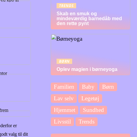
TRENDS
Skab en smuk og
mindeværdig barnedåb med
den rette pynt
BØRN
Oplev magien i børneyoga
ntor
Familien
Baby
Børn
Lav selv
Legetøj
Hjemmet
Sundhed
 frem
Livsstil
Trends
 derfor er
odt valg til dit