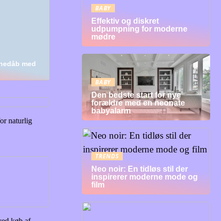
BABY
Effektiv og diskret
udpumpning for moderne
mødre
g
rnedåb med
BABY
Den bedste start for nye
forældre med en neonate
babyalarm
or naturlig
TRENDS
Neo noir: En tidløs stil der
inspirerer moderne mode og
film
ved køb af