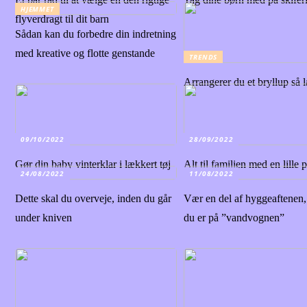
HJEMMET
flyverdragt til dit barn
Sådan kan du forbedre din indretning
med kreative og flotte genstande
TRENDS
Arrangerer du et bryllup så
09/10/2022
28/09/2022
Gør din baby vinterklar i lækkert tøj
Alt til familien med en lille 
24/08/2022
11/08/2022
Dette skal du overveje, inden du går
Vær en del af hyggeaftenen
under kniven
du er på ”vandvognen”