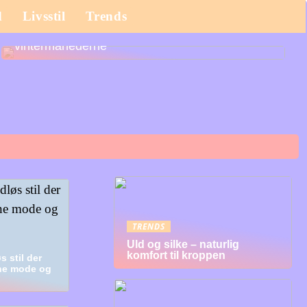
d
Livsstil
Trends
Det bør du købe til dit barn til efterårs- og
vintermånederne
TRENDS
Uld og silke – naturlig
komfort til kroppen
s stil der
rne mode og