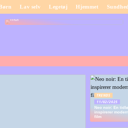
Børn
Lav selv
Legetøj
Hjemmet
Sundhe
Sådan opdaterer du garderoben som nybagt
mor
TRENDS
11/02/2025
Neo noir: En tidlø
inspirerer mode
film