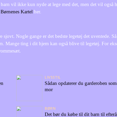
Dit barn vil ikke kun nyde at lege med det, men det vil også
s
Børnenes Kartel
her.
ære sjovt. Nogle gange er det bedste legetøj det uventede. S
arn. Mange ting i dit hjem kan også blive til legetøj. For e
 trommesæt.
LIVSSTIL
en
Sådan opdaterer du garderoben som
mor
BØRN
Det bør du købe til dit barn til efter