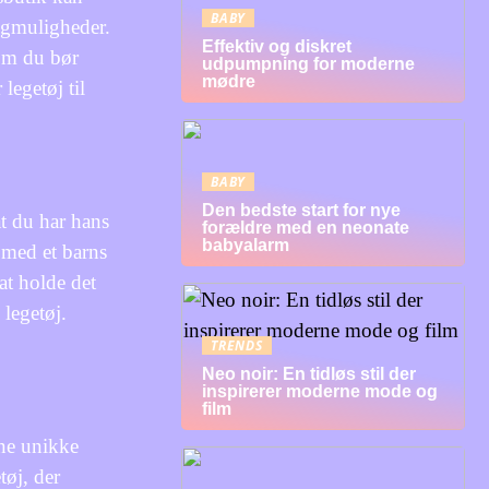
BABY
lgmuligheder.
Effektiv og diskret
som du bør
udpumpning for moderne
mødre
legetøj til
BABY
Den bedste start for nye
at du har hans
forældre med en neonate
babyalarm
 med et barns
at holde det
 legetøj.
TRENDS
Neo noir: En tidløs stil der
inspirerer moderne mode og
film
gne unikke
tøj, der