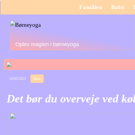
Familien
Baby
Oplev magien i børneyoga
02/05/2023
Børn
Det bør du overveje ved køb 