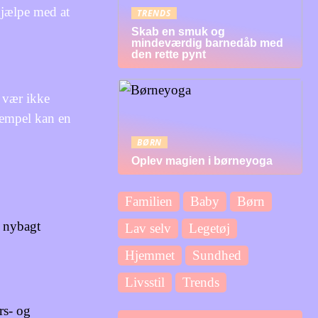
 hjælpe med at
TRENDS
Skab en smuk og
mindeværdig barnedåb med
den rette pynt
å vær ikke
ksempel kan en
BØRN
Oplev magien i børneyoga
Familien
Baby
Børn
 nybagt
Lav selv
Legetøj
Hjemmet
Sundhed
Livsstil
Trends
års- og