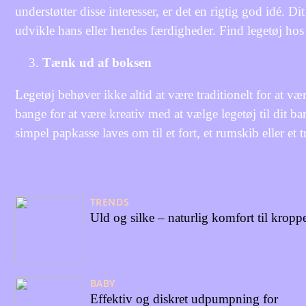
understøtter disse interesser, er det en rigtig god idé. 
udvikle hans eller hendes færdigheder. Find legetøj ho
Tænk ud af boksen
Legetøj behøver ikke altid at være traditionelt for at v
bange for at være kreativ med at vælge legetøj til dit b
simpel papkasse laves om til et fort, et rumskib eller et
TRENDS
Uld og silke – naturlig komfort til kropp
BABY
Effektiv og diskret udpumpning for