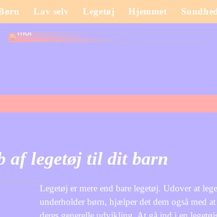
Børn
Lav selv
Legetøj
Hjemmet
Sundhe
Sådan opdaterer du garderoben som nybagt
mor
af legetøj til dit barn
Legetøj er mere end bare legetøj. Udover at lege
underholder børn, hjælper det dem også med at
deres generelle udvikling. At gå ind i en legetø