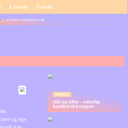
d
Livsstil
Trends
Det bør du købe til dit barn til efterårs- og
vintermånederne
TRENDS
Uld og silke – naturlig
komfort til kroppen
tøj
 lære og øge
jsbutik kan