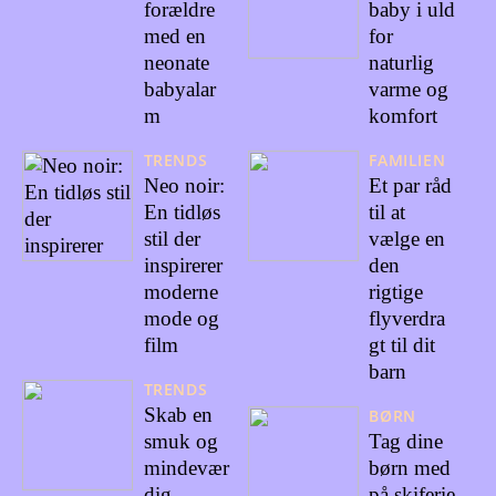
forældre
baby i uld
med en
for
neonate
naturlig
babyalar
varme og
m
komfort
TRENDS
FAMILIEN
Neo noir:
Et par råd
En tidløs
til at
stil der
vælge en
inspirerer
den
moderne
rigtige
mode og
flyverdra
film
gt til dit
barn
TRENDS
Skab en
BØRN
smuk og
Tag dine
mindevær
børn med
dig
på skiferie