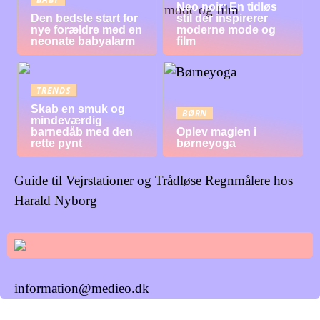
Neo noir: En tidløs
Den bedste start for
stil der inspirerer
nye forældre med en
moderne mode og
neonate babyalarm
film
TRENDS
Skab en smuk og
BØRN
mindeværdig
barnedåb med den
Oplev magien i
rette pynt
børneyoga
Guide til Vejrstationer og Trådløse Regnmålere hos
Harald Nyborg
information@medieo.dk