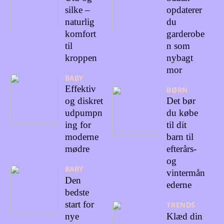
silke –
opdaterer
naturlig
du
komfort
garderobe
til
n som
kroppen
nybagt
mor
BABY
Effektiv
BØRN
og diskret
Det bør
udpumpn
du købe
ing for
til dit
moderne
barn til
mødre
efterårs-
og
BABY
vintermån
Den
ederne
bedste
start for
TRENDS
nye
Klæd din