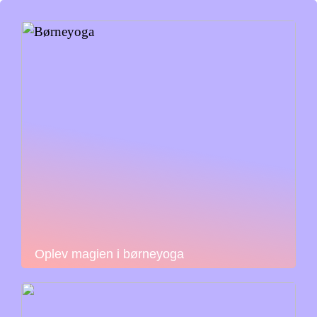
Oplev magien i børneyoga