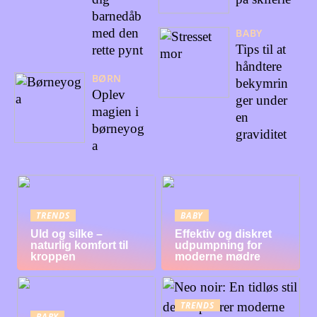
barnedåb
med den
BABY
Tips til at
rette pynt
håndtere
BØRN
bekymrin
Oplev
ger under
magien i
en
børneyog
graviditet
a
TRENDS
BABY
Uld og silke –
Effektiv og diskret
naturlig komfort til
udpumpning for
kroppen
moderne mødre
TRENDS
BABY