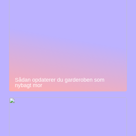
Sådan opdaterer du garderoben som
nybagt mor