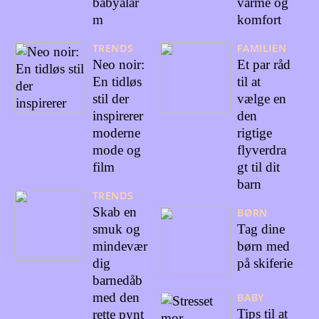
babyalar
varme og
m
komfort
TRENDS
FAMILIEN
Neo noir:
Et par råd
En tidløs
til at
stil der
vælge en
inspirerer
den
moderne
rigtige
mode og
flyverdra
film
gt til dit
barn
TRENDS
Skab en
BØRN
smuk og
Tag dine
mindevær
børn med
dig
på skiferie
barnedåb
med den
BABY
Tips til at
rette pynt