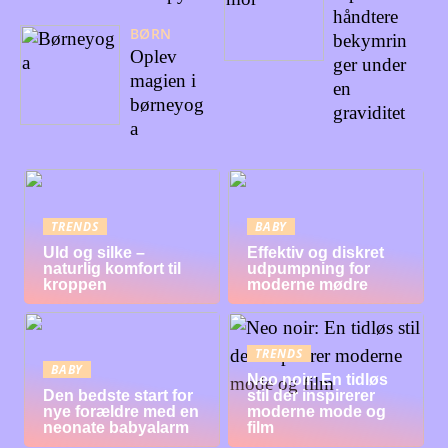
håndtere
BØRN
bekymrin
Oplev
ger under
magien i
en
børneyog
graviditet
a
TRENDS
BABY
Uld og silke –
Effektiv og diskret
naturlig komfort til
udpumpning for
kroppen
moderne mødre
TRENDS
BABY
Neo noir: En tidløs
Den bedste start for
stil der inspirerer
nye forældre med en
moderne mode og
neonate babyalarm
film