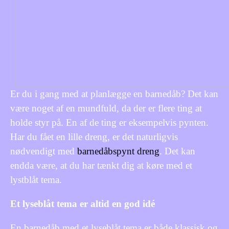
Er du i gang med at planlægge en barnedåb? Det kan
være noget af en mundfuld, da der er flere ting at
holde styr på. En af de ting er eksempelvis pynten.
Har du fået en lille dreng, er det naturligvis
nødvendigt med
barnedåbspynt dreng
. Det kan
endda være, at du har tænkt dig at køre med et
lystblåt tema.
Et lyseblåt tema er altid en god idé
En barnedåb med et lyseblåt tema er både klassisk og