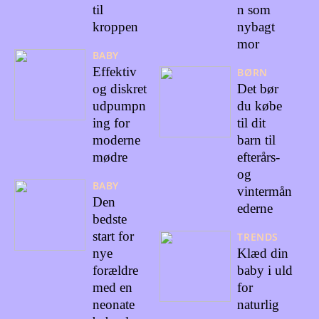
til
n som
kroppen
nybagt
mor
BABY
Effektiv
BØRN
og diskret
Det bør
udpumpn
du købe
ing for
til dit
moderne
barn til
mødre
efterårs-
og
BABY
vintermån
Den
ederne
bedste
start for
TRENDS
nye
Klæd din
forældre
baby i uld
med en
for
neonate
naturlig