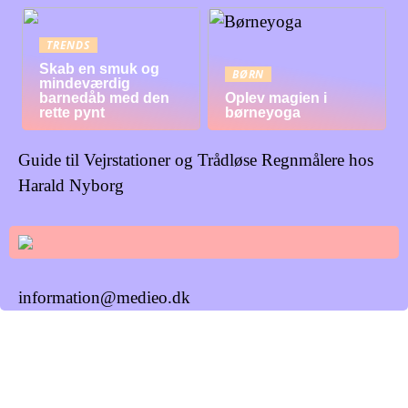
TRENDS
Skab en smuk og
BØRN
mindeværdig
barnedåb med den
Oplev magien i
rette pynt
børneyoga
Guide til Vejrstationer og Trådløse Regnmålere hos
Harald Nyborg
information@medieo.dk