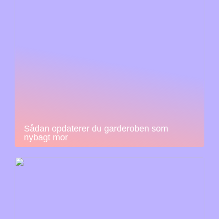
Sådan opdaterer du garderoben som
nybagt mor