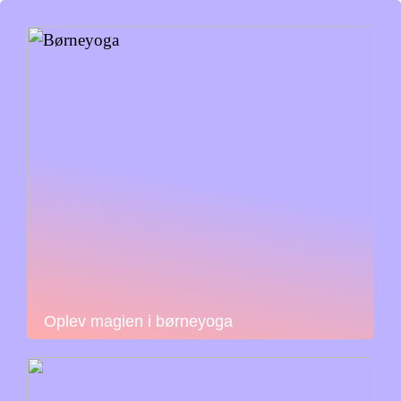
Oplev magien i børneyoga