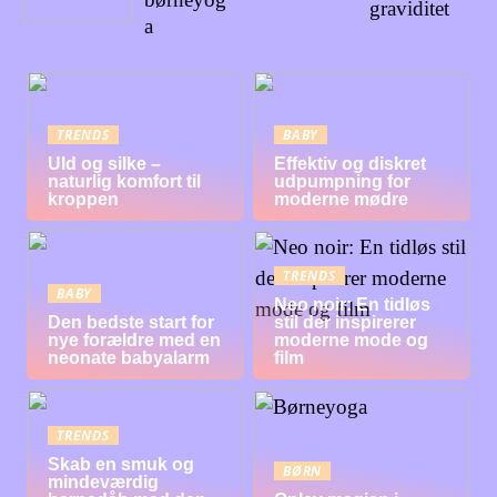
graviditet
a
TRENDS
BABY
Uld og silke –
Effektiv og diskret
naturlig komfort til
udpumpning for
kroppen
moderne mødre
TRENDS
BABY
Neo noir: En tidløs
Den bedste start for
stil der inspirerer
nye forældre med en
moderne mode og
neonate babyalarm
film
TRENDS
Skab en smuk og
BØRN
mindeværdig