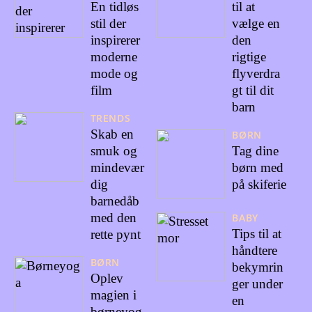
En tidløs
til at
stil der
vælge en
inspirerer
den
moderne
rigtige
mode og
flyverdra
film
gt til dit
barn
TRENDS
Skab en
BØRN
smuk og
Tag dine
mindevær
børn med
dig
på skiferie
barnedåb
med den
BABY
Tips til at
rette pynt
håndtere
BØRN
bekymrin
Oplev
ger under
magien i
en
børneyog