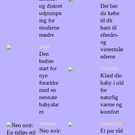
og diskret
Det bør
udpumpn
du købe
ing for
til dit
moderne
barn til
mødre
efterårs-
og
BABY
vintermån
Den
ederne
bedste
start for
TRENDS
nye
Klæd din
forældre
baby i uld
med en
for
neonate
naturlig
babyalar
varme og
m
komfort
TRENDS
FAMILIEN
Neo noir:
Et par råd