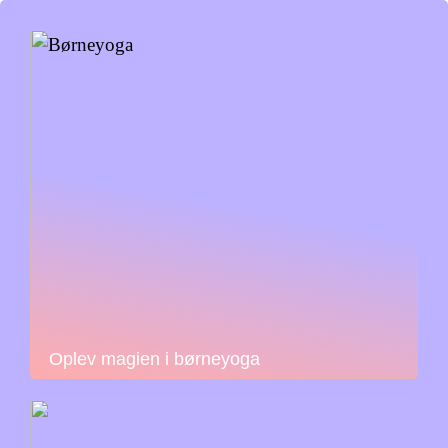
Oplev magien i børneyoga