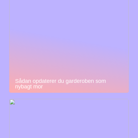
Sådan opdaterer du garderoben som
nybagt mor