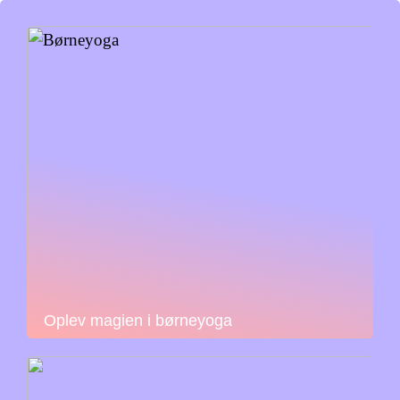
Oplev magien i børneyoga