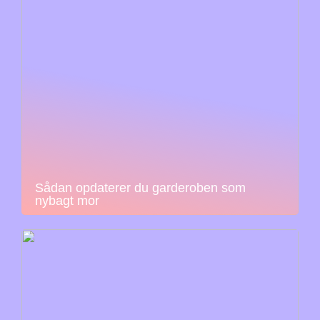
Sådan opdaterer du garderoben som
nybagt mor