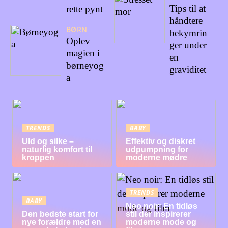
Tips til at
rette pynt
håndtere
BØRN
bekymrin
Oplev
ger under
magien i
en
børneyog
graviditet
a
TRENDS
BABY
Uld og silke –
Effektiv og diskret
naturlig komfort til
udpumpning for
kroppen
moderne mødre
TRENDS
BABY
Neo noir: En tidløs
Den bedste start for
stil der inspirerer
nye forældre med en
moderne mode og