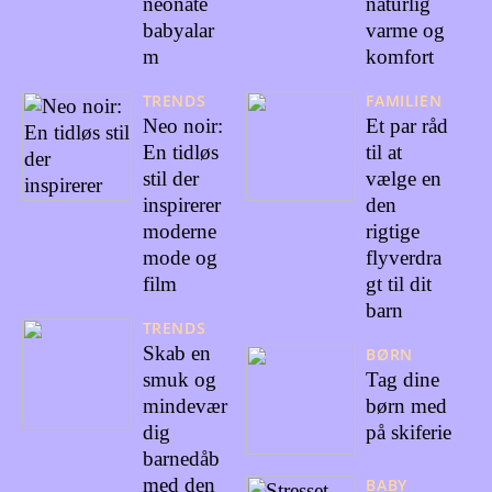
neonate
naturlig
babyalar
varme og
m
komfort
TRENDS
FAMILIEN
Neo noir:
Et par råd
En tidløs
til at
stil der
vælge en
inspirerer
den
moderne
rigtige
mode og
flyverdra
film
gt til dit
barn
TRENDS
Skab en
BØRN
smuk og
Tag dine
mindevær
børn med
dig
på skiferie
barnedåb
med den
BABY