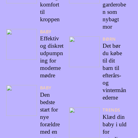
komfort
garderobe
til
n som
kroppen
nybagt
mor
BABY
Effektiv
BØRN
og diskret
Det bør
udpumpn
du købe
ing for
til dit
moderne
barn til
mødre
efterårs-
og
BABY
vintermån
Den
ederne
bedste
start for
TRENDS
nye
Klæd din
forældre
baby i uld
med en
for