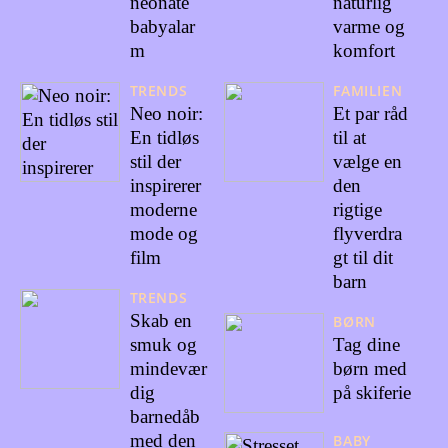
neonate
naturlig
babyalar
varme og
m
komfort
TRENDS
FAMILIEN
Neo noir:
Et par råd
En tidløs
til at
stil der
vælge en
inspirerer
den
moderne
rigtige
mode og
flyverdra
film
gt til dit
barn
TRENDS
Skab en
BØRN
smuk og
Tag dine
mindevær
børn med
dig
på skiferie
barnedåb
med den
BABY