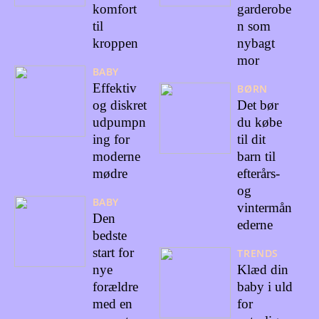
komfort
garderobe
til
n som
kroppen
nybagt
mor
BABY
Effektiv
BØRN
og diskret
Det bør
udpumpn
du købe
ing for
til dit
moderne
barn til
mødre
efterårs-
og
BABY
vintermån
Den
ederne
bedste
start for
TRENDS
nye
Klæd din
forældre
baby i uld
med en
for