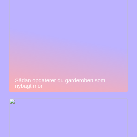
Sådan opdaterer du garderoben som
nybagt mor