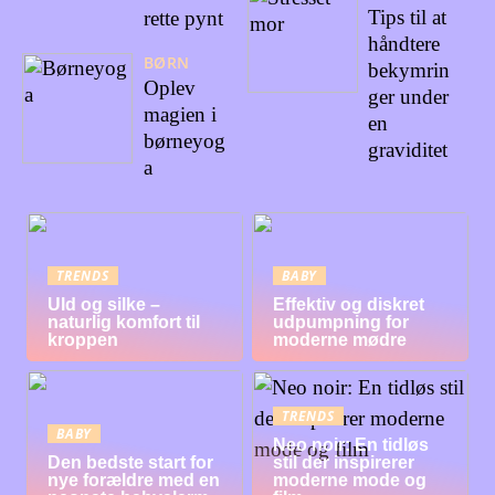
Tips til at
rette pynt
håndtere
BØRN
bekymrin
Oplev
ger under
magien i
en
børneyog
graviditet
a
TRENDS
BABY
Uld og silke –
Effektiv og diskret
naturlig komfort til
udpumpning for
kroppen
moderne mødre
TRENDS
BABY
Neo noir: En tidløs
Den bedste start for
stil der inspirerer
nye forældre med en
moderne mode og