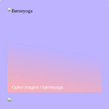
Oplev magien i børneyoga