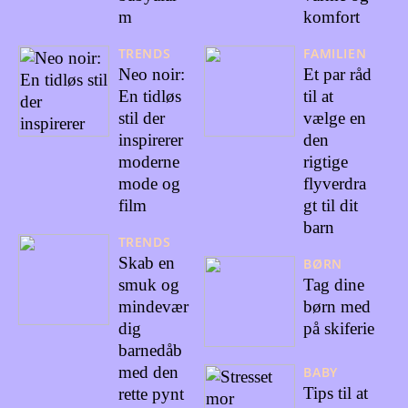
m
komfort
TRENDS
FAMILIEN
Neo noir:
Et par råd
En tidløs
til at
stil der
vælge en
inspirerer
den
moderne
rigtige
mode og
flyverdra
film
gt til dit
barn
TRENDS
Skab en
BØRN
smuk og
Tag dine
mindevær
børn med
dig
på skiferie
barnedåb
med den
BABY
Tips til at
rette pynt