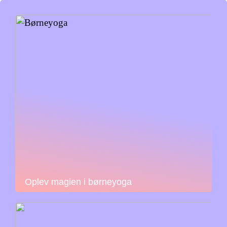
Oplev magien i børneyoga