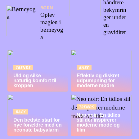
håndtere
BØRN
bekymrin
Oplev
ger under
magien i
en
børneyog
graviditet
a
TRENDS
BABY
Uld og silke –
Effektiv og diskret
naturlig komfort til
udpumpning for
kroppen
moderne mødre
TRENDS
BABY
Neo noir: En tidløs
Den bedste start for
stil der inspirerer
nye forældre med en
moderne mode og
neonate babyalarm
film