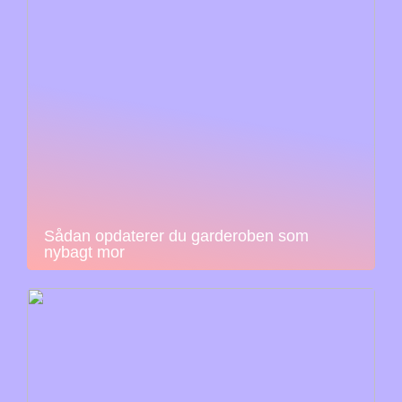
Sådan opdaterer du garderoben som
nybagt mor