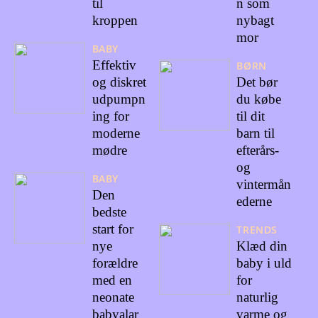
til
n som
kroppen
nybagt
mor
BABY
Effektiv
BØRN
og diskret
Det bør
udpumpn
du købe
ing for
til dit
moderne
barn til
mødre
efterårs-
og
BABY
vintermån
Den
ederne
bedste
start for
TRENDS
nye
Klæd din
forældre
baby i uld
med en
for
neonate
naturlig
babyalar
varme og