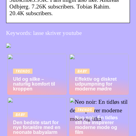
Odbjerg. 7.26K subscribers. Tobias Rahim.
20.4K subscribers.
Keywords: lasse skriver youtube
TRENDS
BABY
Uld og silke –
Effektiv og diskret
naturlig komfort til
udpumpning for
kroppen
moderne mødre
TRENDS
BABY
Neo noir: En tidløs
Den bedste start for
stil der inspirerer
nye forældre med en
moderne mode og
neonate babyalarm
film