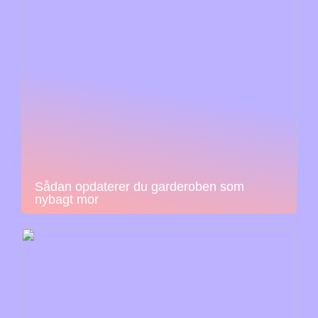
Sådan opdaterer du garderoben som
nybagt mor