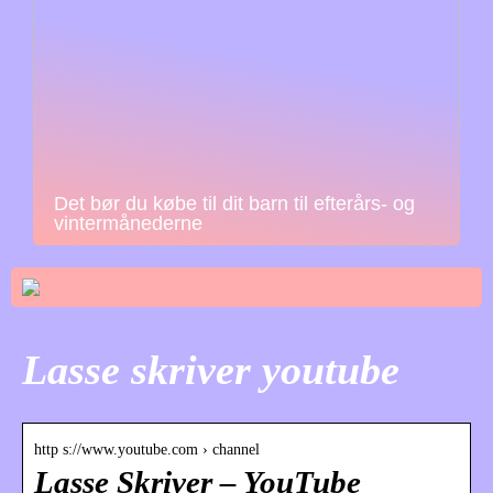
Det bør du købe til dit barn til efterårs- og
vintermånederne
Lasse skriver youtube
http s://www.youtube.com › channel
Lasse Skriver – YouTube