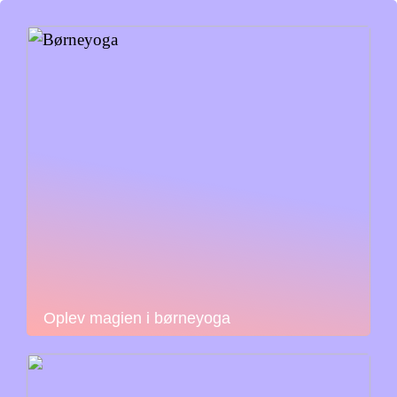
Oplev magien i børneyoga