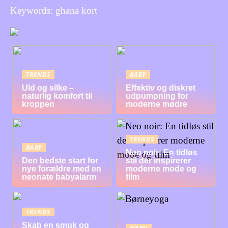
Keywords: ghana kort
TRENDS
BABY
Uld og silke –
Effektiv og diskret
naturlig komfort til
udpumpning for
kroppen
moderne mødre
TRENDS
BABY
Neo noir: En tidløs
Den bedste start for
stil der inspirerer
nye forældre med en
moderne mode og
neonate babyalarm
film
TRENDS
Skab en smuk og