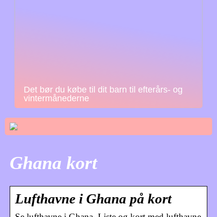
Det bør du købe til dit barn til efterårs- og
vintermånederne
Ghana kort
Lufthavne i Ghana på kort
Se lufthavne i Ghana. Liste og kort med lufthavne