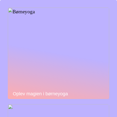
Oplev magien i børneyoga