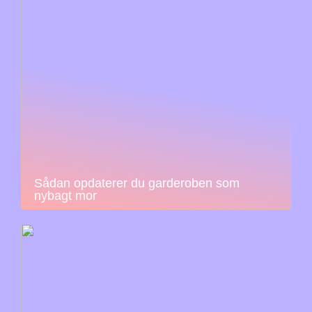
Sådan opdaterer du garderoben som
nybagt mor