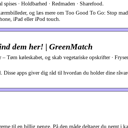
l spises · Holdbarhed · Redmaden · Sharefood.
skærmbilleder, og læs mere om Too Good To Go: Stop mad
ne, iPad eller iPod touch.
Find dem her! | GreenMatch
– Tøm køleskabet, og skab vegetariske opskrifter · Fryse
Disse apps giver dig råd til hvordan du holder dine råvare
erne til en billig penge. På den måde deltager du nemt i