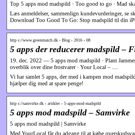
Top 5 apps mod madspild · Too good to go · Mad ska
Læs anmeldelser, sammenlign kundevurderinger, se 
Download Too Good To Go: Stop madspild til din iPho
http s://www.greenmatch.dk › Blog › 2016 › 08
5 apps der reducerer madspild – 
19. dec. 2022 — 5 apps mod madspild · Plant Jammer 
overblik over dine frostvarer · Your Local – …
Vi har samlet 5 apps, der med i kampen mod madspild. 
hjælper dig med at spare penge!
http s://samvirke.dk › artikler › 5-apps-mod-madspild
5 apps mod madspild – Samvirke
5 apps mod madspild | Samvirke
Med YourLocal får du adgang til at købe overskudsvar