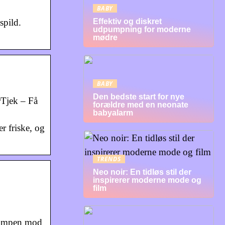
BABY
spild.
Effektiv og diskret
udpumpning for moderne
mødre
BABY
Den bedste start for nye
rTjek – Få
forældre med en neonate
babyalarm
r friske, og
TRENDS
Neo noir: En tidløs stil der
inspirerer moderne mode og
film
 kampen mod