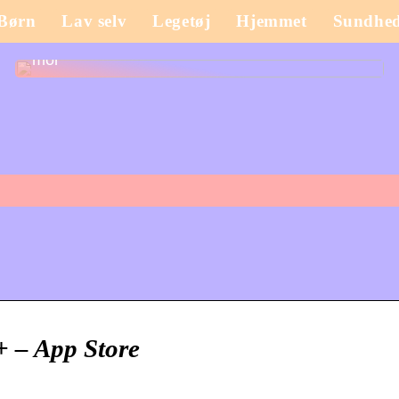
Børn
Lav selv
Legetøj
Hjemmet
Sundhe
Sådan opdaterer du garderoben som nybagt
mor
+ – App Store