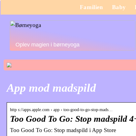
Familien
Baby
Oplev magien i børneyoga
App mod madspild
http s://apps.apple.com › app › too-good-to-go-stop-mads…
Too Good To Go: Stop madspild 4
‎Too Good To Go: Stop madspild i App Store