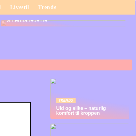
d
Livsstil
Trends
Det bør du købe til dit barn til efterårs- og
vintermånederne
TRENDS
Uld og silke – naturlig
komfort til kroppen