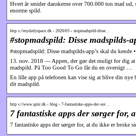
Hvert år smider danskerne over 700.000 ton mad ud, 
enorme spild.
http s://mydailyspace.dk › 2020/03 › stopmadspild-disse…
#stopmadspild: Disse madspilds-a
#stopmadspild: Disse madspilds-app’s skal du ken
13. nov. 2018 — Appen, der gør det muligt for dig at
madspild. På Too Good To Go får du en oversigt …
En lille app på telefonen kan vise sig at blive din nye 
dit madspild.
http s://www.spiir.dk › blog › 7-fantastiske-apps-der-sor…
7 fantastiske apps der sørger for, 
7 fantastiske apps der sørger for, at du ikke er broke 