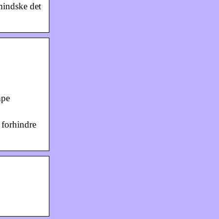
mindske det
mpe
t forhindre