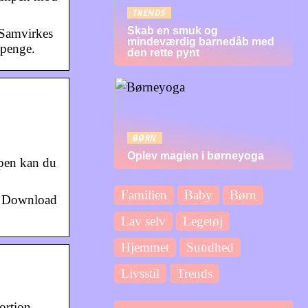
TRENDS
Skab en smuk og
 Samvirkes
mindeværdig barnedåb med
 penge.
den rette pynt
BØRN
Oplev magien i børneyoga
pen kan du
Familien
Baby
Børn
d. Download
Lav selv
Legetøj
Hjemmet
Sundhed
Livsstil
Trends
ortion.