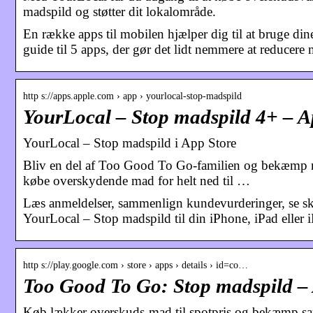
madspild og støtter dit lokalområde.
En række apps til mobilen hjælper dig til at bruge di
guide til 5 apps, der gør det lidt nemmere at reducere
http s://apps.apple.com › app › yourlocal-stop-madspild
YourLocal – Stop madspild 4+ – A
‎YourLocal – Stop madspild i App Store
Bliv en del af Too Good To Go-familien og bekæmp 
købe overskydende mad for helt ned til …
Læs anmeldelser, sammenlign kundevurderinger, se s
YourLocal – Stop madspild til din iPhone, iPad eller 
http s://play.google.com › store › apps › details › id=co…
Too Good To Go: Stop madspild – 
Køb lækker overskuds-mad til spotpris og bekæmp sam