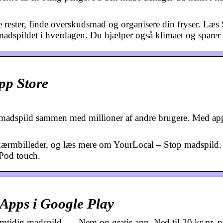
ne rester, finde overskudsmad og organisere din fryser. Læs
 madspildet i hverdagen. Du hjælper også klimaet og sparer
pp Store
madspild sammen med millioner af andre brugere. Med ap
kærmbilleder, og læs mere om YourLocal – Stop madspil
iPod touch.
Apps i Google Play
tidig madspild. … Nem og gratis app. Ned til 20 kr pr. p