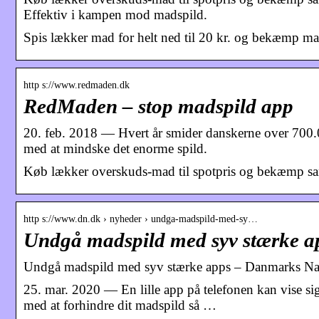
Effektiv i kampen mod madspild.
Spis lækker mad for helt ned til 20 kr. og bekæmp ma
http s://www.redmaden.dk
RedMaden – stop madspild app
20. feb. 2018 — Hvert år smider danskerne over 700.
med at mindske det enorme spild.
Køb lækker overskuds-mad til spotpris og bekæmp sa
http s://www.dn.dk › nyheder › undga-madspild-med-sy…
Undgå madspild med syv stærke a
Undgå madspild med syv stærke apps – Danmarks Nat
25. mar. 2020 — En lille app på telefonen kan vise sig 
med at forhindre dit madspild så …